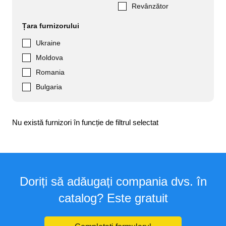
Revânzător
Țara furnizorului
Ukraine
Moldova
Romania
Bulgaria
Nu există furnizori în funcție de filtrul selectat
Doriți să adăugați compania dvs. în
catalog? Este gratuit