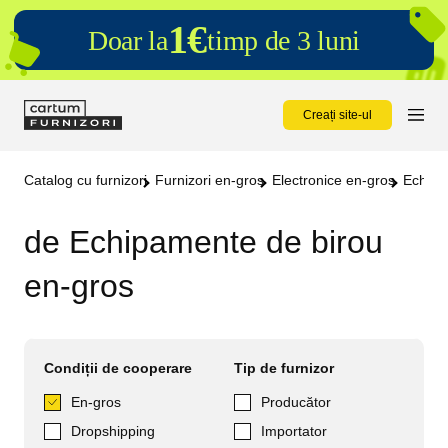
1€
Doar la
timp de 3 luni
Creați site-ul
Catalog cu furnizori
Furnizori en-gros
Electronice en-gros
Echipa
de Echipamente de birou
en-gros
Condiții de cooperare
Tip de furnizor
En-gros
Producător
Dropshipping
Importator