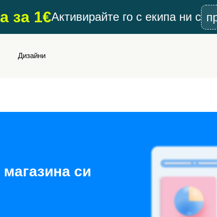
а за 1€
Активирайте го с екипа ни с
п
Дизайни
 магазина си