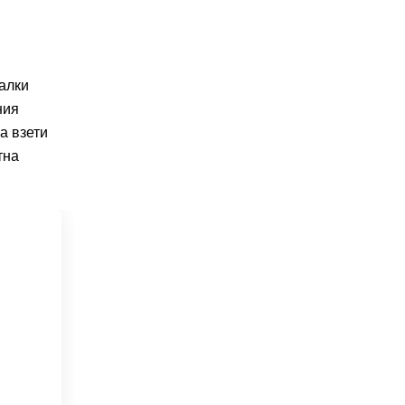
малки
ния
а взети
тна