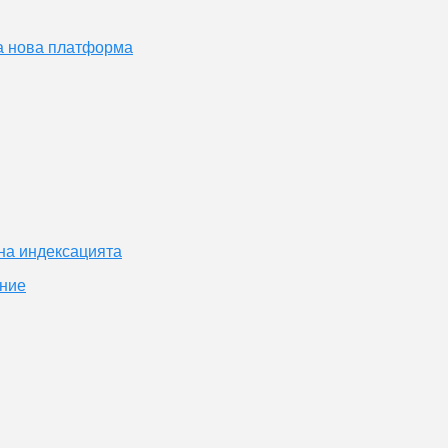
на нова платформа
на индексацията
ение