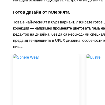
Има два основни подхода за настройка на дизайна.
Готов дизайн от галерията
Това е най-лесният и бърз вариант. Избирате готов
корекции — например променяте цветовата гама на 
редактор на дизайна, без да са необходими специал
предвид тенденциите в UI/UX дизайна, особеностит
ниша.