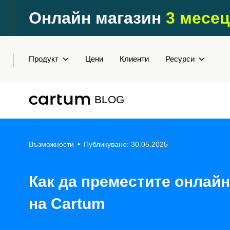
Онлайн магазин
3 месец
Продукт
Цени
Клиенти
Ресурси
BLOG
Възможности
•
Публикувано: 30.05.2025
Как да преместите онлайн
на Cartum