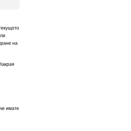
текущото
или
иране на
 Накрая
ече имате