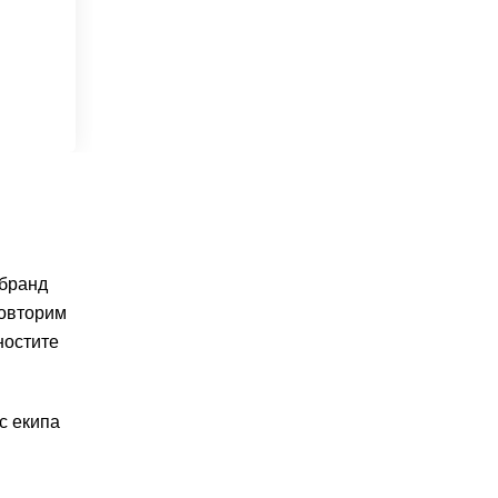
 бранд
повторим
ностите
с екипа