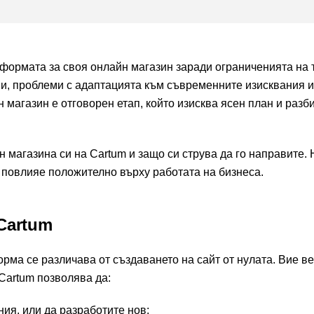
формата за своя онлайн магазин заради ограниченията на 
и, проблеми с адаптацията към съвременните изисквания 
 магазин е отговорен етап, който изисква ясен план и разб
н магазина си на Cartum и защо си струва да го направите.
 повлияе положително върху работата на бизнеса.
Cartum
рма се различава от създаването на сайт от нулата. Вие в
 Cartum позволява да:
ия, или да разработите нов;