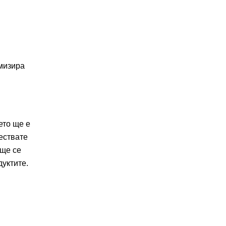
имизира
ето ще е
ествате
 ще се
дуктите.