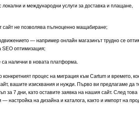
 локални и международни услуги за доставка и плащане,
ят сайт не позволява пълноценно мащабиране;
продвижението — например онлайн магазинът трудно се опт
на SEO оптимизация;
е са налични в новата платформа.
о конкретният процес на миграция към Cartum и времето, ко
сайт, вашите изисквания и нужди. Първо ви предлагаме да т
 за 7 дни, като оставите заявка на нашия сайт. След това
— настройка на дизайна и каталога, както и импорт на про