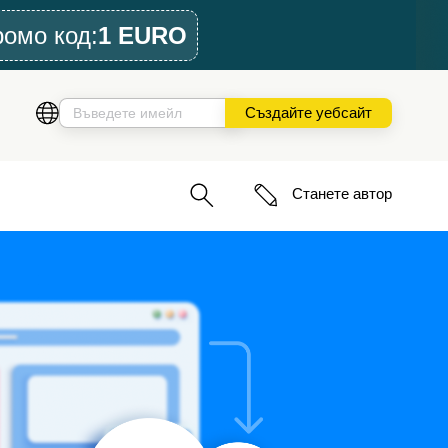
ромо код:
1 EURO
Създайте уебсайт
Станете автор