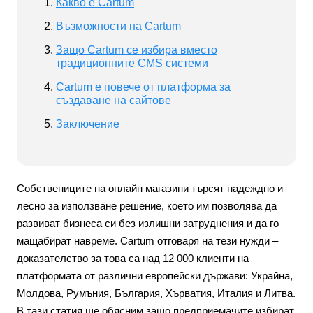
Какво е Cartum
Възможности на Cartum
Защо Cartum се избира вместо
традиционните CMS системи
Cartum е повече от платформа за
създаване на сайтове
Заключение
Собствениците на онлайн магазини търсят надеждно и
лесно за използване решение, което им позволява да
развиват бизнеса си без излишни затруднения и да го
мащабират навреме. Cartum отговаря на тези нужди –
доказателство за това са над 12 000 клиенти на
платформата от различни европейски държави: Украйна,
Молдова, Румъния, България, Хърватия, Италия и Литва.
В тази статия ще обясним защо предприемачите избират