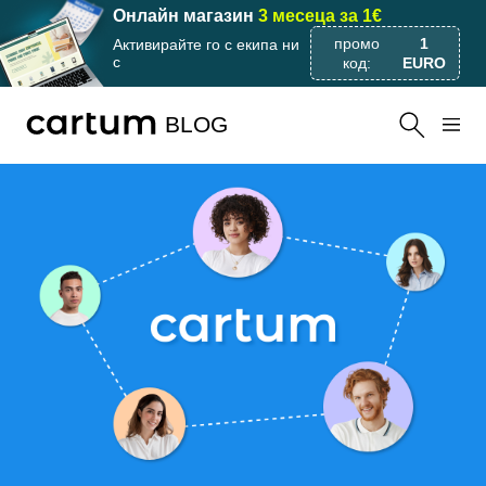
Онлайн магазин
3 месеца за 1€
промо
1
Активирайте го с екипа ни
с
код:
EURO
BLOG