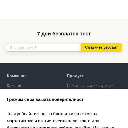
7 дни безплатен тест
Създайте уебсайт
Компания
Продукт
Клиенти
Списък на всички функции
Политика за поверителност
Галерия за дизайни
Грижим се за вашата поверителност
SEO промотиране
Интеграции
Този уебсайт използва бисквитки (cookies) за
Цени
маркетингови и статистически цели, както и за
безопасната и оптимална работа на сайта. Можете да