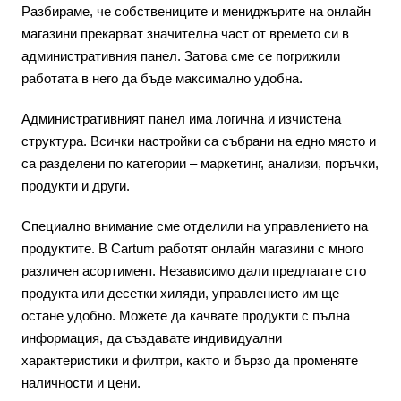
Разбираме, че собствениците и мениджърите на онлайн
магазини прекарват значителна част от времето си в
административния панел. Затова сме се погрижили
работата в него да бъде максимално удобна.
Административният панел има логична и изчистена
структура. Всички настройки са събрани на едно място и
са разделени по категории – маркетинг, анализи, поръчки,
продукти и други.
Специално внимание сме отделили на управлението на
продуктите. В Cartum работят онлайн магазини с много
различен асортимент. Независимо дали предлагате сто
продукта или десетки хиляди, управлението им ще
остане удобно. Можете да качвате продукти с пълна
информация, да създавате индивидуални
характеристики и филтри, както и бързо да променяте
наличности и цени.