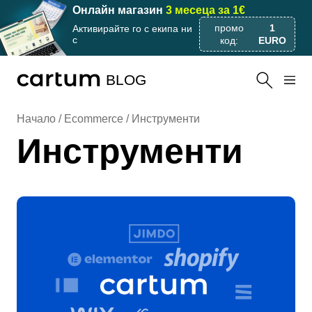
Онлайн магазин
3 месеца за 1€
промо
1
Активирайте го с екипа ни
с
код:
EURO
BLOG
Начало /
Ecommerce
/
Инструменти
Инструменти